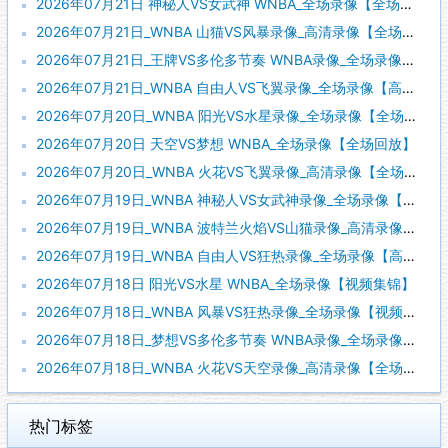
2026年07月21日 神秘人VS女武神 WNBA_全场录像【全场回放】
2026年07月21日_WNBA 山猫VS风暴录像_高清录像【全场回放】
2026年07月21日_王牌VS多伦多节奏 WNBA录像_全场录像【全场回放】
2026年07月21日_WNBA 自由人VS飞翼录像_全场录像【高清回放】
2026年07月20日_WNBA 阳光VS水星录像_全场录像【全场回放】
2026年07月20日 天空VS梦想 WNBA_全场录像【全场回放】
2026年07月20日_WNBA 火花VS飞翼录像_高清录像【全场回放】
2026年07月19日_WNBA 神秘人VS女武神录像_全场录像【视频集锦】
2026年07月19日_WNBA 波特兰火焰VS山猫录像_高清录像【全场回放】
2026年07月19日_WNBA 自由人VS狂热录像_全场录像【高清回放】
2026年07月18日 阳光VS水星 WNBA_全场录像【视频集锦】
2026年07月18日_WNBA 风暴VS狂热录像_全场录像【视频集锦】
2026年07月18日_梦想VS多伦多节奏 WNBA录像_全场录像【视频集锦】
2026年07月18日_WNBA 火花VS天空录像_高清录像【全场回放】
热门标签