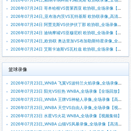
2026年07月24日 哥本哈根VS普莱西亚 欧协联_全场录像【全场回放】
2026年07月24日_亚布洛内茨VS瓦特基斯 欧协联录像_高清录像【全场回放】
2026年07月24日 阿贾克斯VS伏伊伏丁那 欧协联_全场录像【全场回放】
2026年07月24日 迪纳摩城VS亚穆尼积 欧协联_全场录像【视频集锦】
2026年07月24日_欧协联 奥达里加VS布加勒斯特星录像_全场录像【视频集锦】
2026年07月24日 艾斯卡迪斯VS瓦杜兹 欧协联_全场录像【全场回放】
篮球录像
2026年07月23日_WNBA 飞翼VS波特兰火焰录像_全场录像【全场回放】
2026年07月23日 阳光VS狂热 WNBA_全场录像【全场回放】
2026年07月23日_WNBA 王牌VS神秘人录像_全场录像【高清回放】
2026年07月23日_WNBA 天空VS自由人录像_全场录像【视频集锦】
2026年07月23日 水星VS火花 WNBA_全场录像【视频集锦】
2026年07月23日_WNBA 山猫VS风暴录像_全场录像【高清回放】