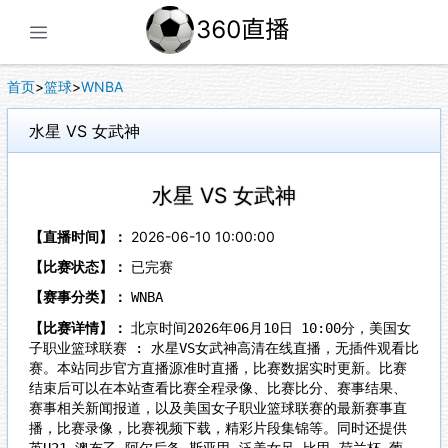
展开菜单
首页
>
篮球
>
WNBA
水星 VS 女武神
水星 VS 女武神
【直播时间】：
2026-06-10 10:00:00
【比赛状态】：
已完赛
【赛事分类】：
WNBA
【比赛详情】：
北京时间2026年06月10日 10:00分，美国女
子职业篮球联赛 : 水星VS女武神高清在线直播，无插件观看比
赛。本站同步官方直播源准时直播，比赛数据实时更新。比赛
结束后可以在本站查看比赛全程录像、比赛比分、赛事结果、
赛事相关新闻报道，以及美国女子职业篮球联赛的最新赛事直
播，比赛录像，比赛视频下载，精彩片段集锦等。同时还提供
英U21,澳布乙,阿尔后备,斯亚甲,泛美女足,比甲,荷兰杯,葡