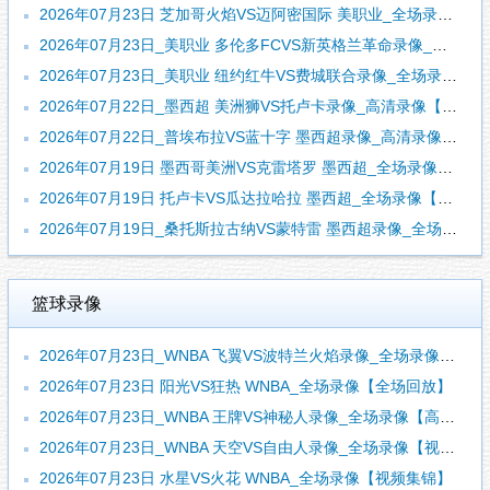
2026年07月23日 芝加哥火焰VS迈阿密国际 美职业_全场录像【视频集锦】
2026年07月23日_美职业 多伦多FCVS新英格兰革命录像_高清录像【全场回放】
2026年07月23日_美职业 纽约红牛VS费城联合录像_全场录像【全场回放】
2026年07月22日_墨西超 美洲狮VS托卢卡录像_高清录像【全场回放】
2026年07月22日_普埃布拉VS蓝十字 墨西超录像_高清录像【全场回放】
2026年07月19日 墨西哥美洲VS克雷塔罗 墨西超_全场录像【视频集锦】
2026年07月19日 托卢卡VS瓜达拉哈拉 墨西超_全场录像【视频集锦】
2026年07月19日_桑托斯拉古纳VS蒙特雷 墨西超录像_全场录像【高清回放】
篮球录像
2026年07月23日_WNBA 飞翼VS波特兰火焰录像_全场录像【全场回放】
2026年07月23日 阳光VS狂热 WNBA_全场录像【全场回放】
2026年07月23日_WNBA 王牌VS神秘人录像_全场录像【高清回放】
2026年07月23日_WNBA 天空VS自由人录像_全场录像【视频集锦】
2026年07月23日 水星VS火花 WNBA_全场录像【视频集锦】