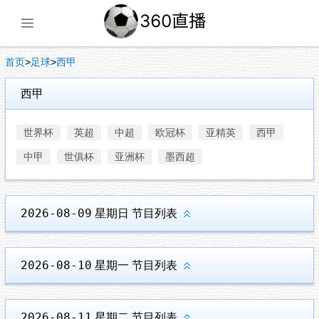
展开菜单
首页
>
足球
>
西甲
西甲
世界杯
英超
中超
欧冠杯
亚精英
西甲
中甲
世俱杯
亚洲杯
墨西超
2026-08-09
星期日
节目列表
2026-08-10
星期一
节目列表
2026-08-11
星期二
节目列表