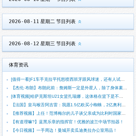
2026-08-11
星期二
节目列表
2026-08-12
星期三
节目列表
体育资讯
[值得一看]F1车手克拉平托怒喷西班牙跟风球迷，还有人试图焚
【杰伦·布朗】布朗此前：詹姆斯一定是外星人，除了身体素质还有
[体育视频]哈萨克斯坦U21女篮扎瑞娜，这体格在篮下是不是无
【法国】皇马喉舌阿吉雷：我愿1.5亿欧买小蜘蛛，2亿奥利塞，
【推荐视频】上任！范博梅尔的儿子谈父亲成为比利时国家队主教练
【有道理嘛?】蓝黑乐章的指挥官！优雅的波兰中场节拍器！
【今日视频】一手周边！曼城开卖瓜迪奥拉办公室用品！