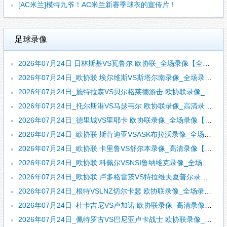
[AC米兰]模特九爷！AC米兰新赛季球衣的宣传片！
足球录像
2026年07月24日 日林斯基VS瓦鲁尔 欧协联_全场录像【全场回放】
2026年07月24日_欧协联 埃尔维斯VS斯塔尔南录像_全场录像【高清回放】
2026年07月24日_施特拉森VS贝尔格莱德游击 欧协联录像_全场录像【全场回放】
2026年07月24日_托尔斯港VS马瑟韦尔 欧协联录像_高清录像【全场回放】
2026年07月24日_德里城VS里耶卡 欧协联录像_全场录像【全场回放】
2026年07月24日_欧协联 斯肯迪亚VSASK布拉沃录像_全场录像【高清回放】
2026年07月24日_欧协联 卡里鲁VS舒尔本录像_高清录像【全场回放】
2026年07月24日_欧协联 科佩尔VSNSI鲁纳维克录像_全场录像【高清回放】
2026年07月24日_欧协联 卢多格雷茨VS特拉维夫夏普尔录像_高清录像【全场回放】
2026年07月24日_根特VSLNZ切尔卡瑟 欧协联录像_全场录像【视频集锦】
2026年07月24日_杜卡吉尼VS卢加诺 欧协联录像_高清录像【全场回放】
2026年07月24日_佩特罗古VS巴尼亚卢卡战士 欧协联录像_高清录像【全场回放】