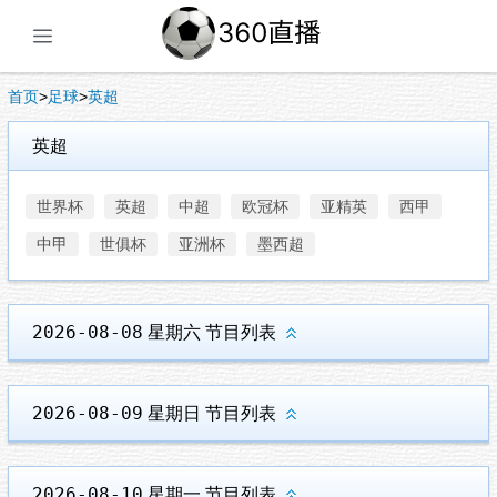
展开菜单
首页
>
足球
>
英超
英超
世界杯
英超
中超
欧冠杯
亚精英
西甲
中甲
世俱杯
亚洲杯
墨西超
2026-08-08
星期六
节目列表
2026-08-09
星期日
节目列表
2026-08-10
星期一
节目列表