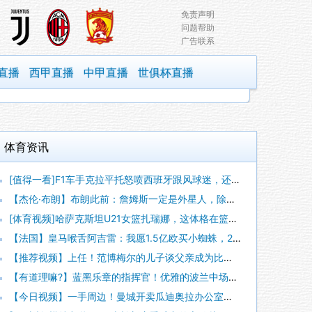
免责声明
问题帮助
广告联系
直播
西甲直播
中甲直播
世俱杯直播
体育资讯
[值得一看]F1车手克拉平托怒喷西班牙跟风球迷，还有人试图焚
【杰伦·布朗】布朗此前：詹姆斯一定是外星人，除了身体素质还有
[体育视频]哈萨克斯坦U21女篮扎瑞娜，这体格在篮下是不是无
【法国】皇马喉舌阿吉雷：我愿1.5亿欧买小蜘蛛，2亿奥利塞，
【推荐视频】上任！范博梅尔的儿子谈父亲成为比利时国家队主教练
【有道理嘛?】蓝黑乐章的指挥官！优雅的波兰中场节拍器！
【今日视频】一手周边！曼城开卖瓜迪奥拉办公室用品！